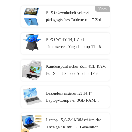
Video
PiPO-Gewohnheit scherzt
pädagogisches Tablette mit 7 Zoll 8
Zoll 10,1 Zoll
PiPO W14Y 14,1-Zoll-
Touchscreen-Yoga-Laptop 11. I5
4,2 GHz 8 GB Ram Schlanker
tragbarer Notebook-Computer
Kundenspezifischer Zoll 4GB RAM
For Smart School Student IP54
Mini Laptop 11,6
Besonders angefertigt 14,1“
Laptop-Computer 8GB RAM
1920x1080 IPS für Studenten
Laptop 15,6-Zoll-Bildschirm der
Anzeige 4K mit 12. Generation I3