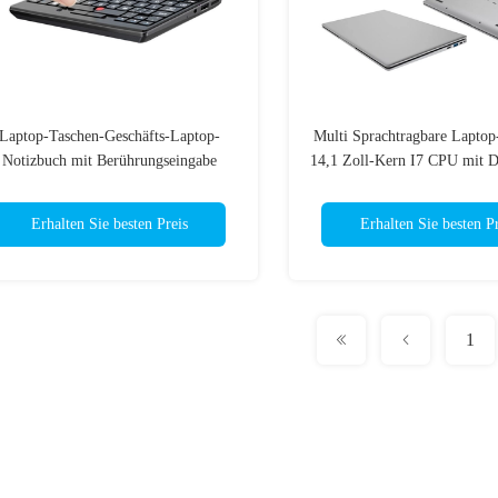
Laptop-Taschen-Geschäfts-Laptop-
Multi Sprachtragbare Lapto
Notizbuch mit Berührungseingabe
14,1 Zoll-Kern I7 CPU mit D
Bildschirms PIPO W7 Mini Laptop
Hafen
12GB Ram Small
Erhalten Sie besten Preis
Erhalten Sie besten Pr
1