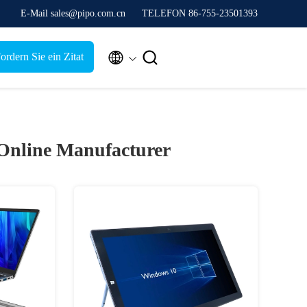
E-Mail sales@pipo.com.cn
TELEFON 86-755-23501393


ordern Sie ein Zitat
Online Manufacturer