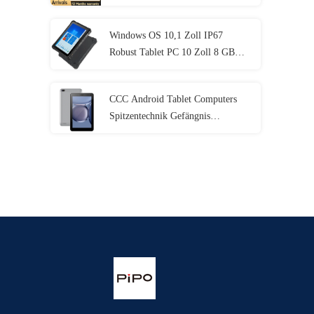
I5 I7 11.
Windows OS 10,1 Zoll IP67
Robust Tablet PC 10 Zoll 8 GB
RAM mit NFC Lan Port
CCC Android Tablet Computers
Spitzentechnik Gefängnis
Elektronik mit MT6737 CPU
32GB-128GB Speicher