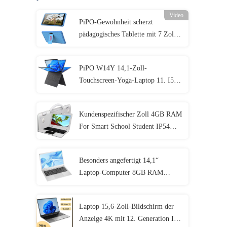
Video
PiPO-Gewohnheit scherzt
pädagogisches Tablette mit 7 Zoll 8
Zoll 10,1 Zoll
PiPO W14Y 14,1-Zoll-
Touchscreen-Yoga-Laptop 11. I5
4,2 GHz 8 GB Ram Schlanker
tragbarer Notebook-Computer
Kundenspezifischer Zoll 4GB RAM
For Smart School Student IP54
Mini Laptop 11,6
Besonders angefertigt 14,1“
Laptop-Computer 8GB RAM
1920x1080 IPS für Studenten
Laptop 15,6-Zoll-Bildschirm der
Anzeige 4K mit 12. Generation I3