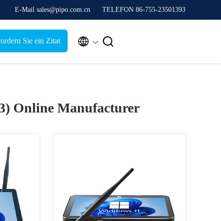
E-Mail sales@pipo.com.cn
TELEFON 86-755-23501393


ordern Sie ein Zitat
(3)
Online Manufacturer