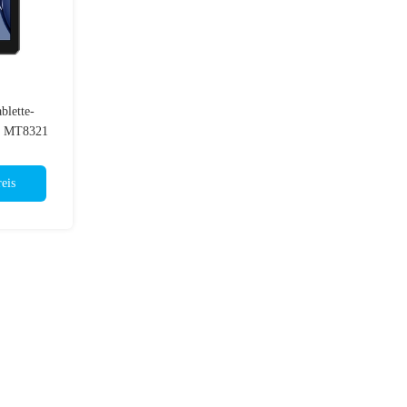
blette-
0 MT8321
eis