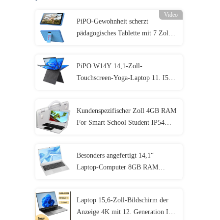
Video
PiPO-Gewohnheit scherzt
pädagogisches Tablette mit 7 Zoll 8
Zoll 10,1 Zoll
PiPO W14Y 14,1-Zoll-
Touchscreen-Yoga-Laptop 11. I5
4,2 GHz 8 GB Ram Schlanker
tragbarer Notebook-Computer
Kundenspezifischer Zoll 4GB RAM
For Smart School Student IP54
Mini Laptop 11,6
Besonders angefertigt 14,1“
Laptop-Computer 8GB RAM
1920x1080 IPS für Studenten
Laptop 15,6-Zoll-Bildschirm der
Anzeige 4K mit 12. Generation I3