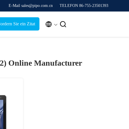
E-Mail sales@pipo.com.cn
TELEFON 86-755-23501393


ordern Sie ein Zitat
(2)
Online Manufacturer