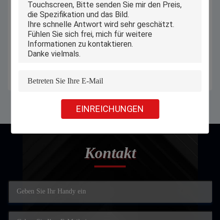
Fenster PiPO-Kasten-Tablette, Kern
Touch Screen 360 Grad-drehenden
11,6 Zoll-industrieller Touch Screen
Studenten-Laptop Computerss
PC kapazitiver 6
13,3“ für Ausbildung
Erhalten Sie besten Preis
Erhalten Sie besten Preis
EINREICHUNGEN
Kontakt