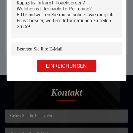
14 Zoll-Wand-Berg-Touch Screen
Windows PiPO X11 Mini-PC,
Tablette-PC 8GB RAM 256GB
industrieller kleiner Mini-
SSD-Kern I3
Computer-Touchscreen
Erhalten Sie besten Preis
Erhalten Sie besten Preis
EINREICHUNGEN
Kontakt