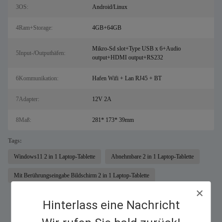
3OS:
Android/Linux
4Ram+Storage:
4GB+64GB
Mikro-Sd slot+Type USB x 6+Audio
5Input-/Outputhäfen:
output+HDMI output+RS232
6Kommunikation:
Hafen Wifi + Lan RJ45 + BT
7Adapter:
12V 2A
8Maß:
281* 173* 39mm
Tags:
Windows11 2 in 1 Laptop-Tablette
Abnehmbare 2 in 1 Laptop-Tablette
Mit Berührungseingabe Bildschirm 2 in 1 Laptop-Tablette
Hinterlass eine Nachricht
Similar Products