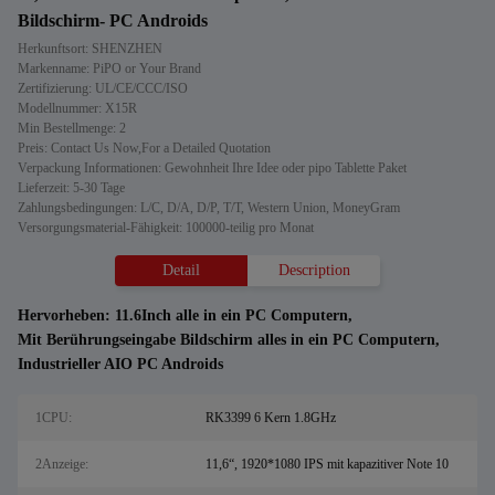
Bildschirm- PC Androids
Herkunftsort: SHENZHEN
Markenname: PiPO or Your Brand
Zertifizierung: UL/CE/CCC/ISO
Modellnummer: X15R
Min Bestellmenge: 2
Preis: Contact Us Now,For a Detailed Quotation
Verpackung Informationen: Gewohnheit Ihre Idee oder pipo Tablette Paket
Lieferzeit: 5-30 Tage
Zahlungsbedingungen: L/C, D/A, D/P, T/T, Western Union, MoneyGram
Versorgungsmaterial-Fähigkeit: 100000-teilig pro Monat
Detail
Description
Hervorheben:
11.6Inch alle in ein PC Computern
,
Mit Berührungseingabe Bildschirm alles in ein PC Computern
,
Industrieller AIO PC Androids
1CPU:
RK3399 6 Kern 1.8GHz
2Anzeige:
11,6“, 1920*1080 IPS mit kapazitiver Note 10