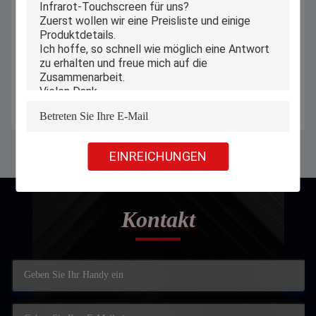
11,6 Zoll Windows alles auf einem
11,6 Zoll aller in ein PC
industriellen PC Touch Screen mit
Computern, industrieller AIO des
Adapter 12V 2.4A
Bildschirm- PC Androids
Erhalten Sie besten Preis
Erhalten Sie besten Preis
EINREICHUNGEN
Kontakt